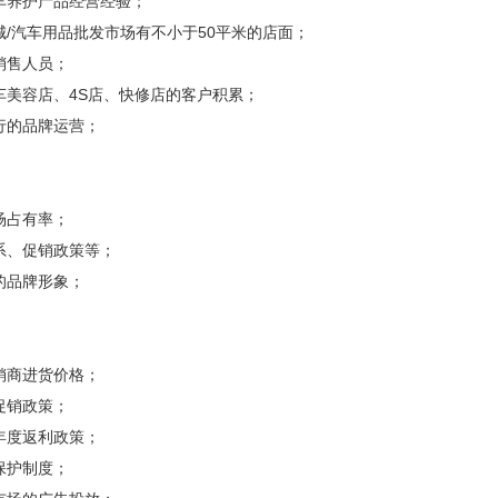
车养护产品经营经验；
城/汽车用品批发市场有不小于50平米的店面；
销售人员；
车美容店、4S店、快修店的客户积累；
行的品牌运营；
场占有率；
系、促销政策等；
的品牌形象；
销商进货价格；
促销政策；
年度返利政策；
保护制度；