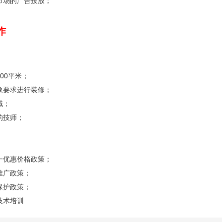
市场的广告投放；
作
00平米；
象要求进行装修；
域；
的技师；
一优惠价格政策；
推广政策；
保护政策；
技术培训