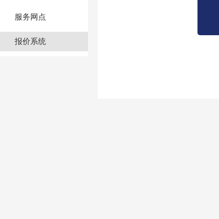
服务网点
报价系统