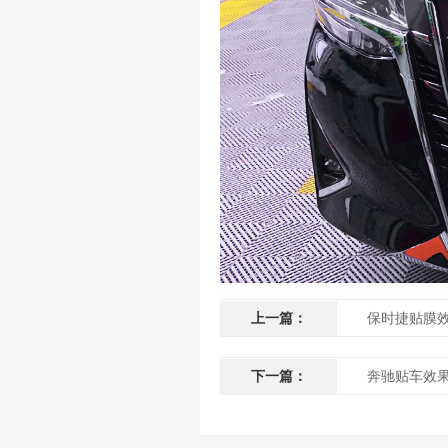
上一篇：
保时捷贴膜
下一篇：
奔驰贴车效